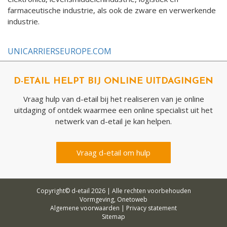
farmaceutische industrie, als ook de zware en verwerkende
industrie.
UNICARRIERSEUROPE.COM
D-ETAIL HELPT BIJ ONLINE UITDAGINGEN
Vraag hulp van d-etail bij het realiseren van je online
uitdaging of ontdek waarmee een online specialist uit het
netwerk van d-etail je kan helpen.
Vraag d-etail om hulp
Copyright© d-etail 2026 |
Alle rechten voorbehouden
Vormgeving,
Onetoweb
Algemene voorwaarden
|
Privacy statement
Sitemap