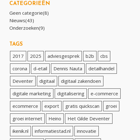
CATEGORIEËN
Geen categorie(8)
Nieuws(43)
Onderzoeken(9)
TAGS
2017
2025
adviesgesprek
b2b
cbs
corona
d-etail
Dennis Nauta
detailhandel
Deventer
digitaal
digitaal zakendoen
digitale marketing
digitalisering
e-commerce
ecommerce
export
gratis quickscan
groei
groei internet
Heino
Het Gilde Deventer
ikenik.nl
informatiestad.nl
innovatie