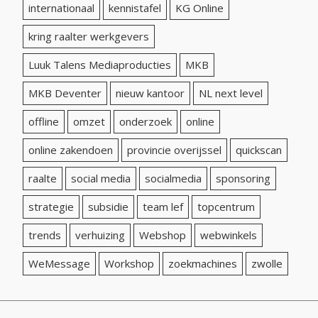
internationaal
kennistafel
KG Online
kring raalter werkgevers
Luuk Talens Mediaproducties
MKB
MKB Deventer
nieuw kantoor
NL next level
offline
omzet
onderzoek
online
online zakendoen
provincie overijssel
quickscan
raalte
social media
socialmedia
sponsoring
strategie
subsidie
team lef
topcentrum
trends
verhuizing
Webshop
webwinkels
WeMessage
Workshop
zoekmachines
zwolle