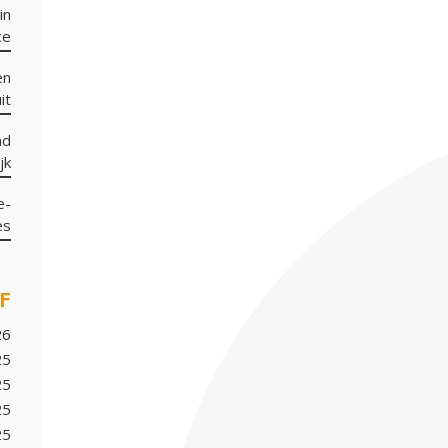
in
ce
en
it
nd
jk
e-
es
F
26
25
25
25
25