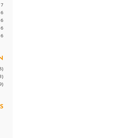
17
16
16
16
16
N
8)
3)
9)
S