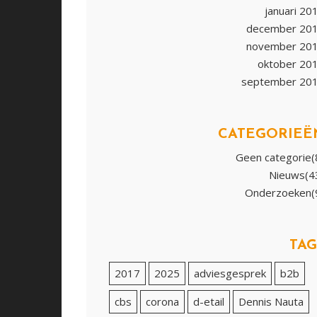
januari 20
december 20
november 20
oktober 20
september 20
CATEGORIEË
Geen categorie(
Nieuws(4
Onderzoeken(
TAG
2017
2025
adviesgesprek
b2b
cbs
corona
d-etail
Dennis Nauta