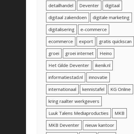
detailhandel
Deventer
digitaal
digitaal zakendoen
digitale marketing
digitalisering
e-commerce
ecommerce
export
gratis quickscan
groei
groei internet
Heino
Het Gilde Deventer
ikenik.nl
informatiestad.nl
innovatie
internationaal
kennistafel
KG Online
kring raalter werkgevers
Luuk Talens Mediaproducties
MKB
MKB Deventer
nieuw kantoor