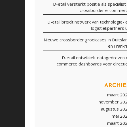
D-etail versterkt positie als specialist 
crossborder e-commer
D-etail breidt netwerk van technologie- 
logistiekpartners u
Nieuwe crossborder groeicases in Duitsla
en Frankri
D-etail ontwikkelt datagedreven 
commerce dashboards voor directi
ARCHIE
maart 20
november 20
augustus 20
mei 20
maart 20