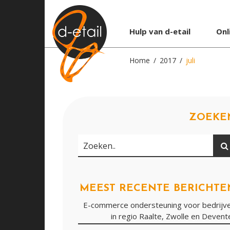
Hulp van d-etail
Onl
Home
2017
juli
ZOEKE
Zoeken
Zoeken..
MEEST RECENTE BERICHTE
E-commerce ondersteuning voor bedrijv
in regio Raalte, Zwolle en Devent