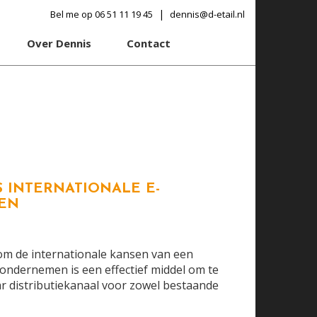
|
Bel me op 06 51 11 19 45
dennis@d-etail.nl
Over Dennis
Contact
S INTERNATIONALE E-
EN
 om de internationale kansen van een
 ondernemen is een effectief middel om te
r distributiekanaal voor zowel bestaande