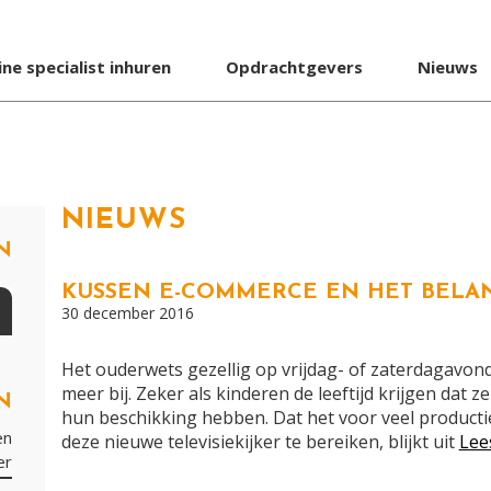
ine specialist inhuren
Opdrachtgevers
Nieuws
NIEUWS
N
KUSSEN E-COMMERCE EN HET BELA
30 december 2016
Het ouderwets gezellig op vrijdag- of zaterdagavond m
meer bij. Zeker als kinderen de leeftijd krijgen dat 
N
hun beschikking hebben. Dat het voor veel product
en
deze nieuwe televisiekijker te bereiken, blijkt uit
Lee
er