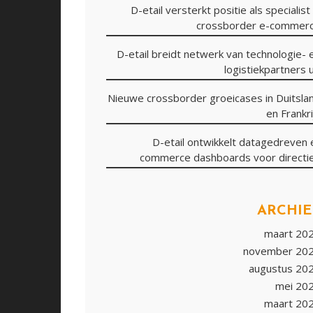
D-etail versterkt positie als specialist 
crossborder e-commer
D-etail breidt netwerk van technologie- 
logistiekpartners u
Nieuwe crossborder groeicases in Duitsla
en Frankri
D-etail ontwikkelt datagedreven 
commerce dashboards voor directi
ARCHIE
maart 20
november 20
augustus 20
mei 20
maart 20