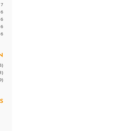
17
16
16
16
16
N
8)
3)
9)
S