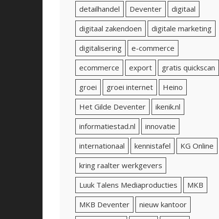
detailhandel
Deventer
digitaal
digitaal zakendoen
digitale marketing
digitalisering
e-commerce
ecommerce
export
gratis quickscan
groei
groei internet
Heino
Het Gilde Deventer
ikenik.nl
informatiestad.nl
innovatie
internationaal
kennistafel
KG Online
kring raalter werkgevers
Luuk Talens Mediaproducties
MKB
MKB Deventer
nieuw kantoor