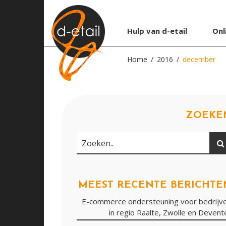
Hulp van d-etail
Onl
Home
2016
december
ZOEKE
Zoeken
Zoeken..
MEEST RECENTE BERICHTE
E-commerce ondersteuning voor bedrijv
in regio Raalte, Zwolle en Devent