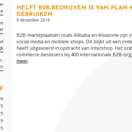
in
HELFT B2B-BEDRIJVEN IS VAN PLAN
ce
GEBRUIKEN
9 december 2016
en
it
B2B-marktplaatsen zoals Alibaba en Amazone zijn int
nd
social media en mobiele shops. Dit blijkt uit een 
jk
heeft uitgevoerd in opdracht van Intershop. Het ond
commerce-beslissers bij 400 internationale B2B-orga
e-
meer
.
es
F
26
25
25
25
25