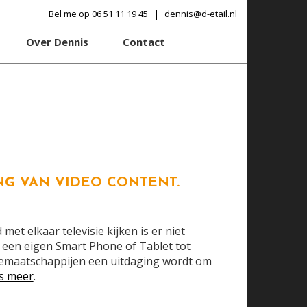
|
Bel me op 06 51 11 19 45
dennis@d-etail.nl
Over Dennis
Contact
NG VAN VIDEO CONTENT.
et elkaar televisie kijken is er niet
ze een eigen Smart Phone of Tablet tot
iemaatschappijen een uitdaging wordt om
s meer
.