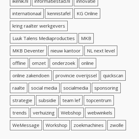
ikenik.nl
informatiestad.nl
innovatie
internationaal
kennistafel
KG Online
kring raalter werkgevers
Luuk Talens Mediaproducties
MKB
MKB Deventer
nieuw kantoor
NL next level
offline
omzet
onderzoek
online
online zakendoen
provincie overijssel
quickscan
raalte
social media
socialmedia
sponsoring
strategie
subsidie
team lef
topcentrum
trends
verhuizing
Webshop
webwinkels
WeMessage
Workshop
zoekmachines
zwolle