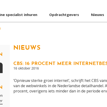
ine specialist inhuren
Opdrachtgevers
Nieuws
s
NIEUWS
N
CBS: 16 PROCENT MEER INTERNETBE
16 oktober 2016
‘Opnieuw sterke groei internet’, schrijft het CBS v
van de webwinkels in de Nederlandse detailhandel. 
N
procent, overigens iets minder dan in de periode er
en
er