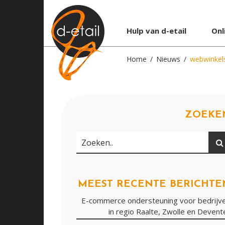
Hulp van d-etail
Onl
Home
Nieuws
webwinkel
ZOEKE
Zoeken
Zoeken..
MEEST RECENTE BERICHTE
E-commerce ondersteuning voor bedrijv
in regio Raalte, Zwolle en Devent