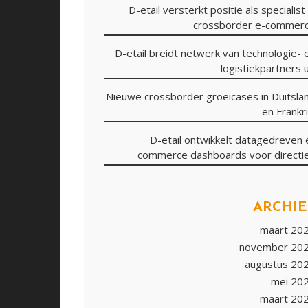
D-etail versterkt positie als specialist 
crossborder e-commer
D-etail breidt netwerk van technologie- 
logistiekpartners u
Nieuwe crossborder groeicases in Duitsla
en Frankri
D-etail ontwikkelt datagedreven 
commerce dashboards voor directi
ARCHIE
maart 20
november 20
augustus 20
mei 20
maart 20