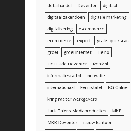
detailhandel
Deventer
digitaal
digitaal zakendoen
digitale marketing
digitalisering
e-commerce
ecommerce
export
gratis quickscan
groei
groei internet
Heino
Het Gilde Deventer
ikenik.nl
informatiestad.nl
innovatie
internationaal
kennistafel
KG Online
kring raalter werkgevers
Luuk Talens Mediaproducties
MKB
MKB Deventer
nieuw kantoor