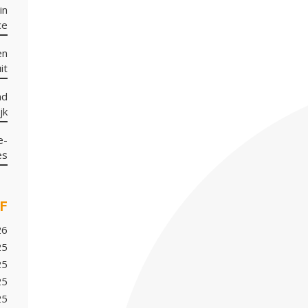
in
ce
en
it
nd
jk
e-
es
F
26
25
25
25
25