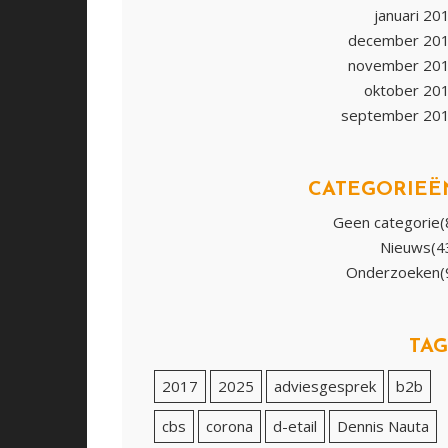
januari 20
december 20
november 20
oktober 20
september 20
CATEGORIEË
Geen categorie(
Nieuws(4
Onderzoeken(
TAG
2017
2025
adviesgesprek
b2b
cbs
corona
d-etail
Dennis Nauta