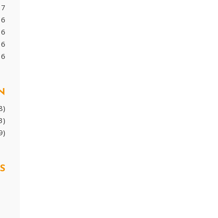
17
16
16
16
16
N
8)
3)
9)
S