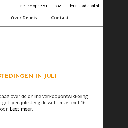
|
Bel me op 06 51 11 19 45
dennis@d-etail.nl
Over Dennis
Contact
STEDINGEN IN JULI
andaag over de online verkoopontwikkeling
Afgelopen juli steeg de webomzet met 16
voor.
Lees meer
.