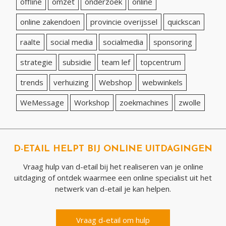
offline
omzet
onderzoek
online
online zakendoen
provincie overijssel
quickscan
raalte
social media
socialmedia
sponsoring
strategie
subsidie
team lef
topcentrum
trends
verhuizing
Webshop
webwinkels
WeMessage
Workshop
zoekmachines
zwolle
D-ETAIL HELPT BIJ ONLINE UITDAGINGEN
Vraag hulp van d-etail bij het realiseren van je online
uitdaging of ontdek waarmee een online specialist uit het
netwerk van d-etail je kan helpen.
Vraag d-etail om hulp