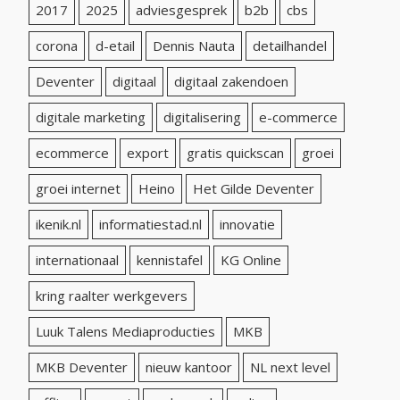
2017
2025
adviesgesprek
b2b
cbs
corona
d-etail
Dennis Nauta
detailhandel
Deventer
digitaal
digitaal zakendoen
digitale marketing
digitalisering
e-commerce
ecommerce
export
gratis quickscan
groei
groei internet
Heino
Het Gilde Deventer
ikenik.nl
informatiestad.nl
innovatie
internationaal
kennistafel
KG Online
kring raalter werkgevers
Luuk Talens Mediaproducties
MKB
MKB Deventer
nieuw kantoor
NL next level