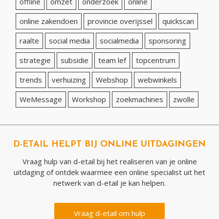
offline
omzet
onderzoek
online
online zakendoen
provincie overijssel
quickscan
raalte
social media
socialmedia
sponsoring
strategie
subsidie
team lef
topcentrum
trends
verhuizing
Webshop
webwinkels
WeMessage
Workshop
zoekmachines
zwolle
D-ETAIL HELPT BIJ ONLINE UITDAGINGEN
Vraag hulp van d-etail bij het realiseren van je online
uitdaging of ontdek waarmee een online specialist uit het
netwerk van d-etail je kan helpen.
Vraag d-etail om hulp