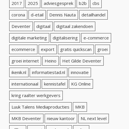
2017
2025
adviesgesprek
b2b
cbs
corona
d-etail
Dennis Nauta
detailhandel
Deventer
digitaal
digitaal zakendoen
digitale marketing
digitalisering
e-commerce
ecommerce
export
gratis quickscan
groei
groei internet
Heino
Het Gilde Deventer
ikenik.nl
informatiestad.nl
innovatie
internationaal
kennistafel
KG Online
kring raalter werkgevers
Luuk Talens Mediaproducties
MKB
MKB Deventer
nieuw kantoor
NL next level