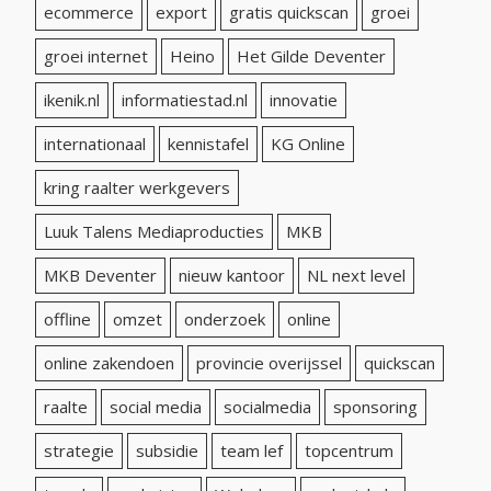
ecommerce
export
gratis quickscan
groei
groei internet
Heino
Het Gilde Deventer
ikenik.nl
informatiestad.nl
innovatie
internationaal
kennistafel
KG Online
kring raalter werkgevers
Luuk Talens Mediaproducties
MKB
MKB Deventer
nieuw kantoor
NL next level
offline
omzet
onderzoek
online
online zakendoen
provincie overijssel
quickscan
raalte
social media
socialmedia
sponsoring
strategie
subsidie
team lef
topcentrum