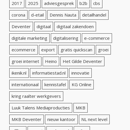
2017
2025
adviesgesprek
b2b
cbs
corona
d-etail
Dennis Nauta
detailhandel
Deventer
digitaal
digitaal zakendoen
digitale marketing
digitalisering
e-commerce
ecommerce
export
gratis quickscan
groei
groei internet
Heino
Het Gilde Deventer
ikenik.nl
informatiestad.nl
innovatie
internationaal
kennistafel
KG Online
kring raalter werkgevers
Luuk Talens Mediaproducties
MKB
MKB Deventer
nieuw kantoor
NL next level