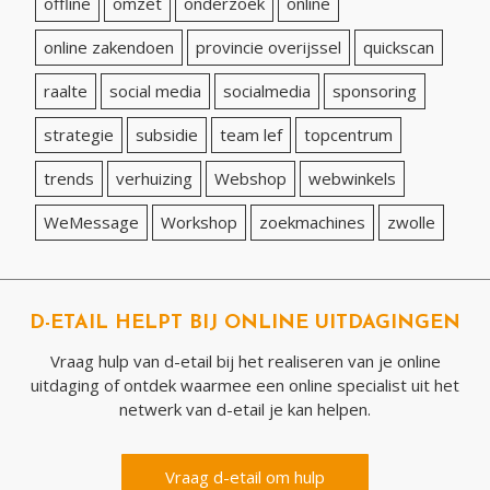
offline
omzet
onderzoek
online
online zakendoen
provincie overijssel
quickscan
raalte
social media
socialmedia
sponsoring
strategie
subsidie
team lef
topcentrum
trends
verhuizing
Webshop
webwinkels
WeMessage
Workshop
zoekmachines
zwolle
D-ETAIL HELPT BIJ ONLINE UITDAGINGEN
Vraag hulp van d-etail bij het realiseren van je online
uitdaging of ontdek waarmee een online specialist uit het
netwerk van d-etail je kan helpen.
Vraag d-etail om hulp